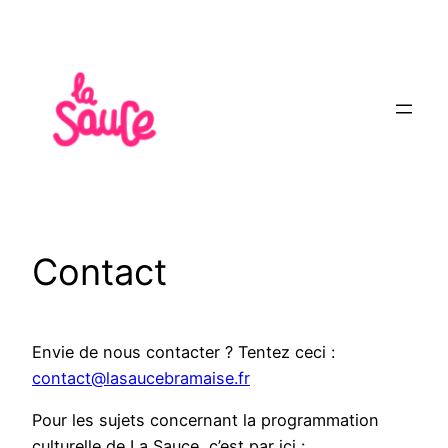
Aller
au
contenu
Contact
Envie de nous contacter ? Tentez ceci :
contact@lasaucebramaise.fr
Pour les sujets concernant la programmation
culturelle de La Sauce, c’est par ici :