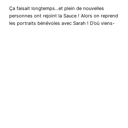
Ça faisait longtemps…et plein de nouvelles
personnes ont rejoint la Sauce ! Alors on reprend
les portraits bénévoles avec Sarah ! D’où viens-
tu ? Née en région parisienne, j’ai surtout grandi
dans le Lot-et-garonne avant de bouger à droite,
gauche, nord, sud tout ça (stages, emplois,
volontariats). Pas mal passé de temps dans le
sud-ouest…
juillet 9, 2023
La Sauce
Fièrement propulsé par
WordPress